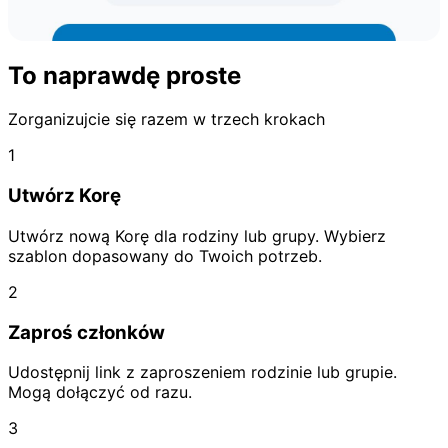
To naprawdę proste
Planowanie podróży
Planujcie podróże razem. Trasy, rezerwacje i atrakcje —
Zorganizujcie się razem w trzech krokach
wszystko w jednym miejscu.
1
Utwórz Korę
Utwórz nową Korę dla rodziny lub grupy. Wybierz
szablon dopasowany do Twoich potrzeb.
2
Zaproś członków
Udostępnij link z zaproszeniem rodzinie lub grupie.
Mogą dołączyć od razu.
Kronika
3
Dziel się zdjęciami, chwilami i wspomnieniami z grupą.