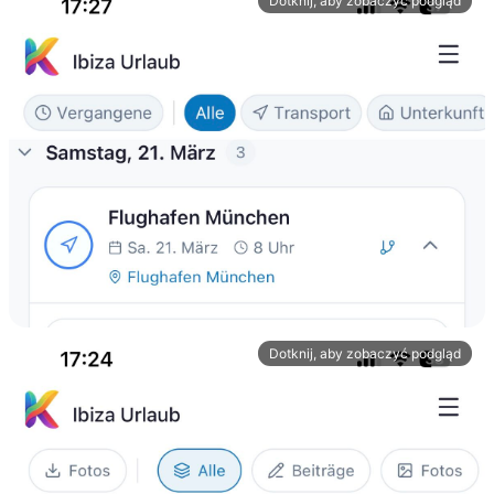
Dotknij, aby zobaczyć podgląd
Listy zakupów
Wspólne listy zakupów synchronizowane na żywo.
Odhacz pozycje, a wszyscy zobaczą to od razu.
Dotknij, aby zobaczyć podgląd
Wspólne finanse
Śledźcie wydatki, dzielcie się rachunkami i zarządzajcie
budżetami razem. Koniec niezręcznych rozmów o
pieniądzach.