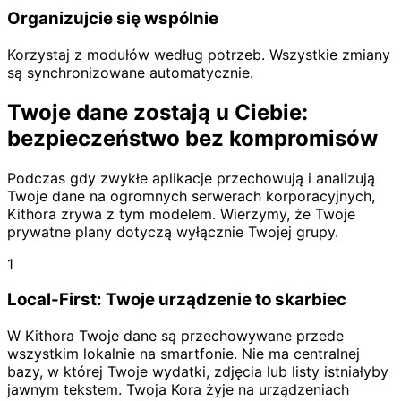
Wspólna oś czasu Waszych przeżyć.
Organizujcie się wspólnie
Korzystaj z modułów według potrzeb. Wszystkie zmiany
są synchronizowane automatycznie.
Twoje dane zostają u Ciebie:
bezpieczeństwo bez kompromisów
Podczas gdy zwykłe aplikacje przechowują i analizują
Twoje dane na ogromnych serwerach korporacyjnych,
Kithora zrywa z tym modelem. Wierzymy, że Twoje
prywatne plany dotyczą wyłącznie Twojej grupy.
Przepisy
1
Zbieraj i dziel się rodzinnymi przepisami. Dodawaj
składniki wprost do listy zakupów.
Local-First: Twoje urządzenie to skarbiec
W Kithora Twoje dane są przechowywane przede
wszystkim lokalnie na smartfonie. Nie ma centralnej
bazy, w której Twoje wydatki, zdjęcia lub listy istniałyby
jawnym tekstem. Twoja Kora żyje na urządzeniach