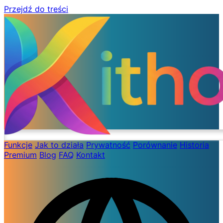
Przejdź do treści
Funkcje
Jak to działa
Prywatność
Porównanie
Historia
Premium
Blog
FAQ
Kontakt