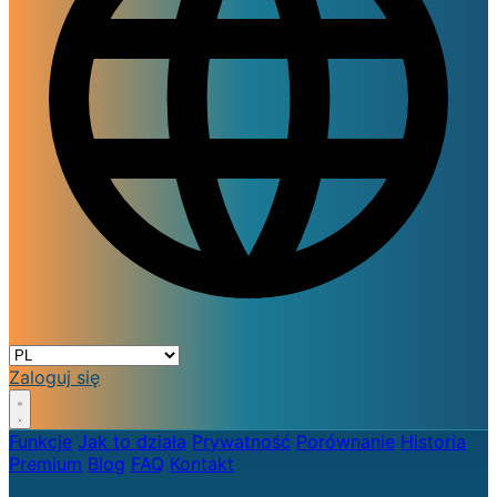
Zaloguj się
Funkcje
Jak to działa
Prywatność
Porównanie
Historia
Premium
Blog
FAQ
Kontakt