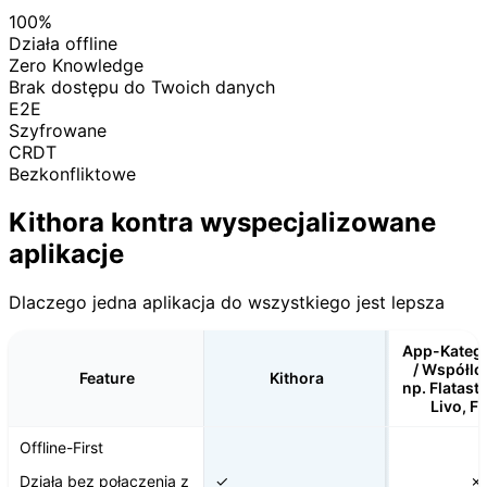
100%
Działa offline
Zero Knowledge
Brak dostępu do Twoich danych
E2E
Szyfrowane
CRDT
Bezkonfliktowe
Kithora kontra wyspecjalizowane
aplikacje
Dlaczego jedna aplikacja do wszystkiego jest lepsza
App-Katego
/ Współlo
Feature
Kithora
np. Flatastic
Livo, Fl
Offline-First
Działa bez połączenia z
✓
✗